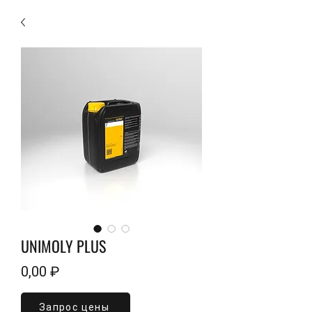
UNIMOLY PLUS
Цена
0,00 ₽
Запрос цены
Объем
*