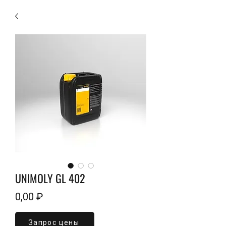
UNIMOLY GL 402
Цена
0,00 ₽
Запрос цены
Объем
*