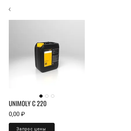
UNIMOLY C 220
Цена
0,00 ₽
Запрос цены
Объем
*