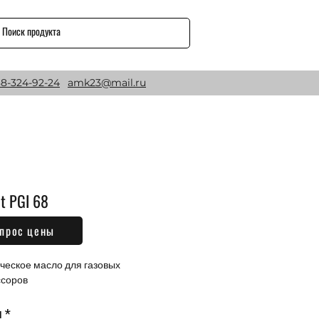
8-324-92-24
amk23@mail.ru
t PGI 68
прос цены
Цена
₽
ческое масло для газовых 
ссоров
м
*