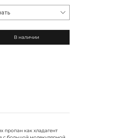
рать
В наличии
х пропан как хладагент
ов с большой молекулярной