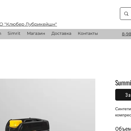
О "Клюбер Лубрикейшн"
n
Simrit
Магазин
Доставка
Контакты
8-98
Summi
За
0,00 
Синтети
компре
Объе