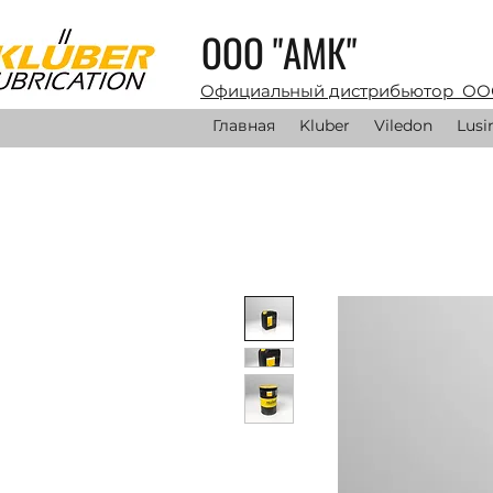
ООО "АМК"
Официальный дистрибьютор ОО
Главная
Kluber
Viledon
Lusi