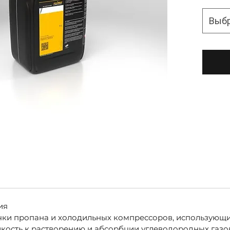
Выб
ия
чки пропана и холодильных компрессоров, использующи
йкость к растворению и абсорбции углеводородных газ