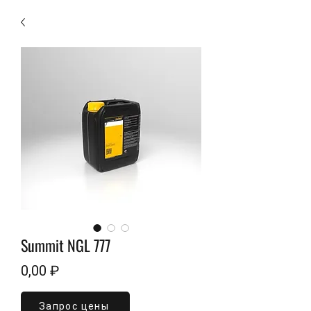
Summit NGL 777
Цена
0,00 ₽
Запрос цены
Объем
*