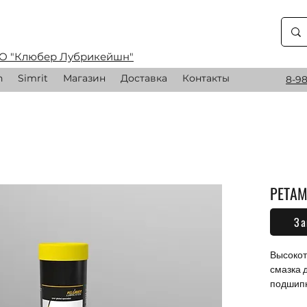
О "Клюбер Лубрикейшн"
n
Simrit
Магазин
Доставка
Контакты
8-98
PETAM
За
0,00 
Высокот
смазка 
подшипн