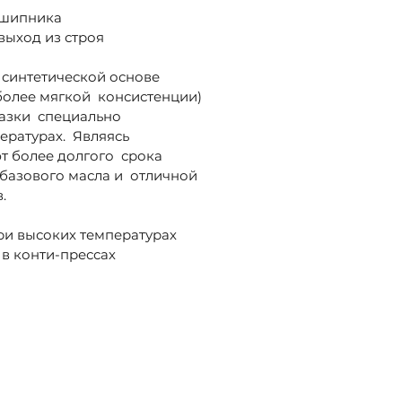
дшипника
выход из строя
 синтетической основе
более мягкой консистенции)
мазки специально
ературах. Являясь
т более долгого срока
 базового масла и отличной
.
ри высоких температурах
в конти-прессах