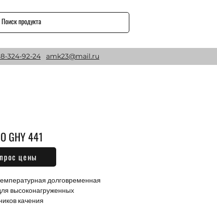
8-324-92-24
amk23@mail.ru
O GHY 441
прос цены
Цена
₽
емпературная долговременная 
для высоконагруженных 
иков качения