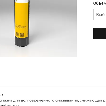
Объе
Выб
ия
 смазка для долговременного смазывания, снижающая р
адёжность