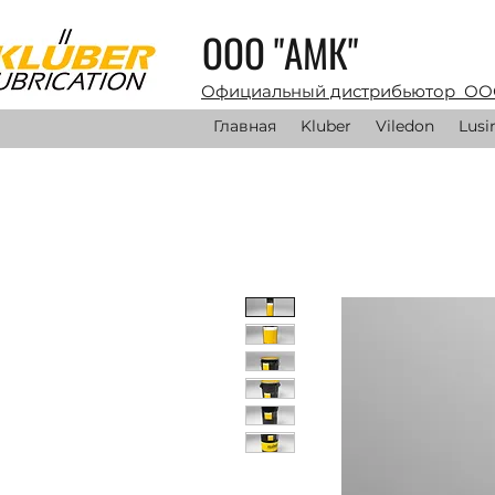
ООО "АМК"
Официальный дистрибьютор ОО
Главная
Kluber
Viledon
Lusi