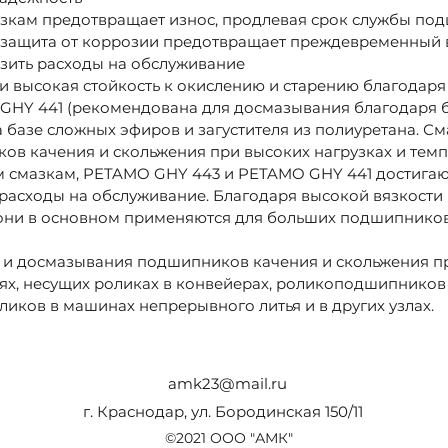
рузкам предотвращает износ, продлевая срок службы по
и защита от коррозии предотвращает преждевременный 
зить расходы на обслуживание
и высокая стойкость к окислению и старению благодаря
HY 441 (рекомендована для досмазывания благодаря 
а базе сложных эфиров и загустителя из полиуретана. С
ов качения и скольжения при высоких нагрузках и темп
 смазкам, PETAMO GHY 443 и PETAMO GHY 441 достигаю
расходы на обслуживание. Благодаря высокой вязкости
 они в основном применяются для больших подшипников
 и досмазывания подшипников качения и скольжения п
ях, несущих роликах в конвейерах, роликоподшипников 
ликов в машинах непрерывного литья и в других узлах.
amk23@mail.ru
г. Краснодар, ул. Бородинская 150/11
©2021 ООО "АМК"