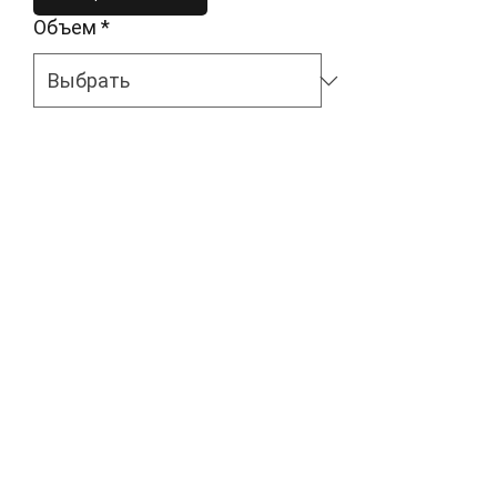
Объем
*
В наличии
Пластиковый резервуар масляной 
системы для дополнительной смазки 
спеченных подшипников
Описание
amk23@mail.ru