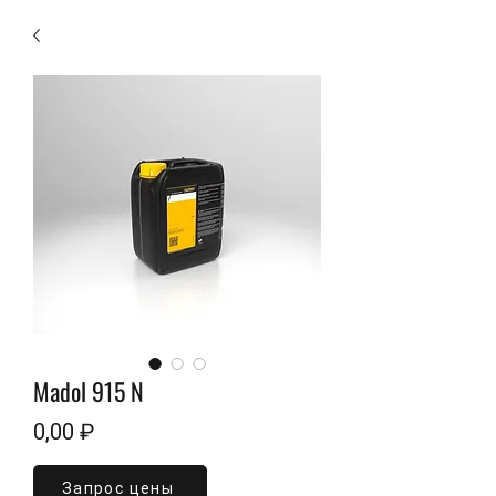
Madol 915 N
Цена
0,00 ₽
Запрос цены
Объем
*