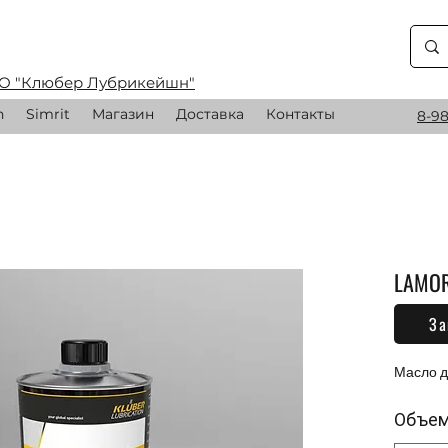
О "Клюбер Лубрикейшн"
n
Simrit
Магазин
Доставка
Контакты
8-98
LAMOR
За
0,00 
Масло 
Объе