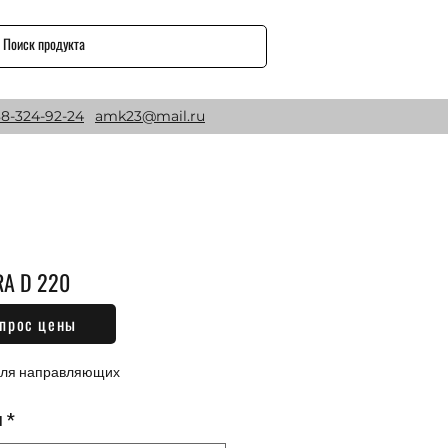
8-324-92-24
amk23@mail.ru
A D 220
прос цены
Цена
₽
для направляющих
м
*