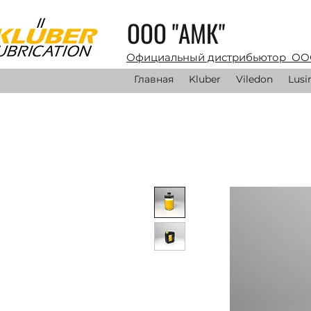
ООО "АМК"
Официальный дистрибьютор ОО
Главная
Kluber
Viledon
Lusi