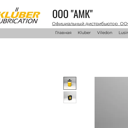
ООО "АМК"
Официальный дистрибьютор ОО
Главная
Kluber
Viledon
Lusi