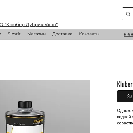
О "Клюбер Лубрикейшн"
n
Simrit
Магазин
Доставка
Контакты
8-98
Kluber
За
0,00 
Одноком
водной о
сораств
видимо