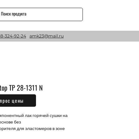
8-324-92-24
amk23@mail.ru
top TP 28-1311 N
прос цены
Цена
₽
понентный лак горячей сушки на 
снове без

орителя для эластомеров в зоне 
сти