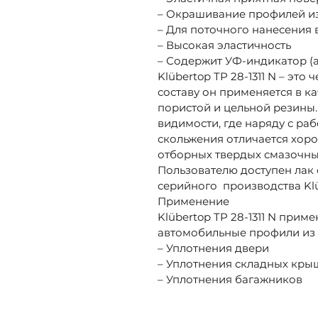
– Окрашивание профилей из
– Для поточного нанесения 
– Высокая эластичность
– Содержит УФ-индикатор (а
Klübertop TP 28-1311 N – э
составу он применяется в к
пористой и цельной резины
видимости, где наряду с ра
скольжения отличается хоро
отборных твердых смазочны
Пользователю доступен лак
серийного производства Klü
Применение
Klübertop TP 28-1311 N при
автомобильные профили из 
– Уплотнения двери
– Уплотнения складных кры
– Уплотнения багажников