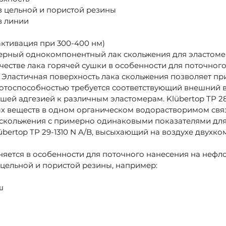
 цельной и пористой резины
в линии
ктивация при 300-400 нм)
то черный однокомпонентный лак скольжения для эластом
ачестве лака горячей сушки в особенности для поточног
. Эластичная поверхность лака скольжения позволяет п
ботоспособностью требуется соответствующий внешний в
шей адгезией к различным эластомерам. Klübertop TP 28
х веществ в одном органическом водорастворимом св
 скольжения с примерно одинаковыми показателями дл
bertop TP 29-1310 N A/B, высыхающий на воздухе двухк
меняется в особенности для поточного нанесения на не
цельной и пористой резины, например:
ш