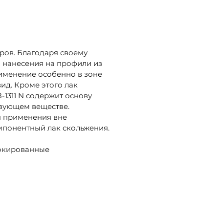
еров. Благодаря своему
о нанесения на профили из
рименение особенно в зоне
ид. Кроме этого лак
-1311 N содержит основу
язующем веществе.
я применения вне
омпонентный лак скольжения.
флокированные