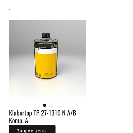
Klubertop TP 27-1310 N A/B
Komp. A
Цена
0,00 ₽
Запрос цены