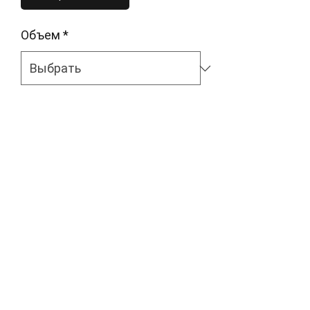
Объем
*
В наличии
Смешиваемый с водой 
двухкомпонентный лак скольжения с 
различным содержанием твердых 
веществ для автомобильных профилей
Описание
Преимущества использования
– Хорошие шумовые
характеристики в сочетании с
amk23@mail.ru
низким трением, в особенности