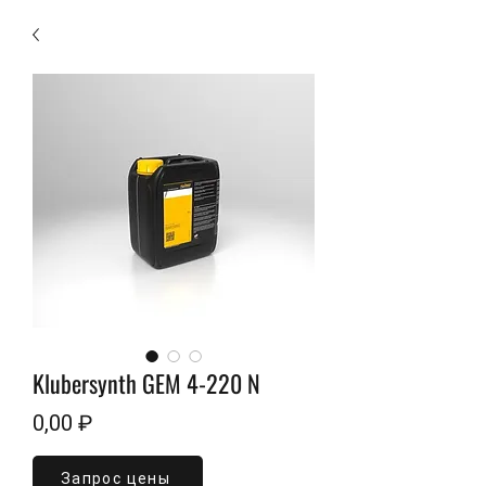
Klubersynth GEM 4-220 N
Цена
0,00 ₽
Запрос цены
Объем
*