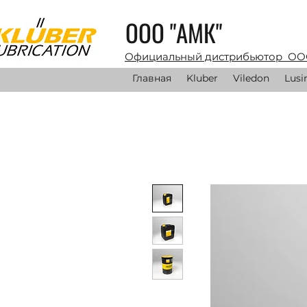
ООО "АМК"
Официальный дистрибьютор ОО
Главная
Kluber
Viledon
Lusi