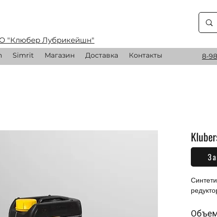
О "Клюбер Лубрикейшн"
n
Simrit
Магазин
Доставка
Контакты
8-98
Kluber
За
0,00 
Синтети
редукто
Объе