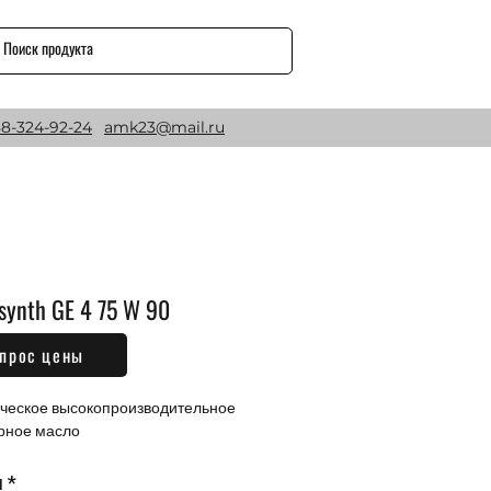
8-324-92-24
amk23@mail.ru
synth GE 4 75 W 90
прос цены
Цена
₽
ческое высокопроизводительное 
рное масло
м
*