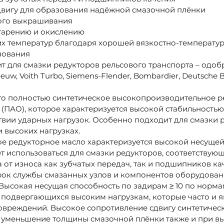
двигу для образования надёжной смазочной плёнки
ного выкрашивания
старению и окислению
х температур благодаря хорошей вязкостно-температур
зования
т для смазки редукторов рельсового транспорта – одоб
w, Voith Turbo, Siemens-Flender, Bombardier, Deutsche B
 это полностью синтетическое высокопроизводительное 
(ПАО), которое характеризуется высокой стабильность
твии ударных нагрузок. Особенно подходит для смазки
 высоких нагрузках.
е редукторное масло характеризуется высокой несуще
ет использоваться для смазки редукторов, соответствую
а от износа как зубчатых передач, так и подшипников ка
рок службы смазанных узлов и компонентов оборудован
Высокая несущая способность по задирам ≥ 10 по норма
 подвергающихся высоким нагрузкам, которые часто и 
вреждений. Высокое сопротивление сдвигу синтетичес
уменьшение толщины смазочной плёнки также и при вы