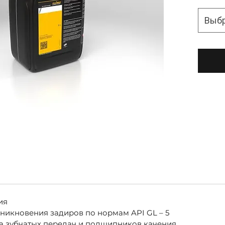
Выб
ия
никновения задиров по нормам API GL – 5
са зубчатых передач и подшипников качения