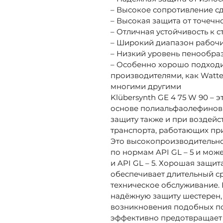
– Высокое сопротивление с
– Высокая защита от точеч
– Отличная устойчивость к 
– Широкий диапазон рабочи
– Низкий уровень пенообра
– Особенно хорошо подходи
производителями, как Watteeu
многими другими
Klübersynth GE 4 75 W 90 –
основе полиальфаолефинов 
защиту также и при воздейс
транспорта, работающих при
Это высокопроизводительно
по нормам API GL – 5 и мож
и API GL – 5. Хорошая защит
обеспечивает длительный с
техническое обслуживание. 
надёжную защиту шестерен,
возникновения подобных по
эффективно предотвращает 