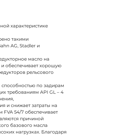
ной характеристике
рено такими
ahn AG, Stadler и
редукторное масло на
ю и обеспечивает хорошую
 редукторов рельсового
й способностью по задирам
щих требованиям API GL – 4
чения,
ия и снижает затраты на
м FVA 54/7 обеспечивает
являются причиной
кого базового масла
соких нагрузках. Благодаря