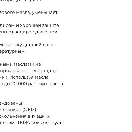
зового масла, уменьшает
адирам и хорошей защите
ены от задиров даже при
ую смазку деталей даже
пературным
орными маслами на
и проявляют превосходную
ики. Используя масла
ла до 20 000 рабочих часов.
мендованы
 станков (OEM)
скольжения в ткацких
дителем ITEMA рекомендует