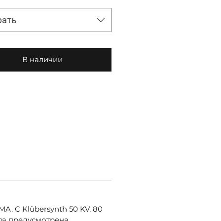
рать
В наличии
. С Klübersynth 50 KV, 80
сла предусмотрена