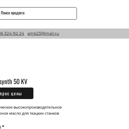
8-324-92-24
amk23@mail.ru
synth 50 KV
прос цены
Цена
₽
ческое высокопроизводительное 
рное масло для ткацких станков
м
*