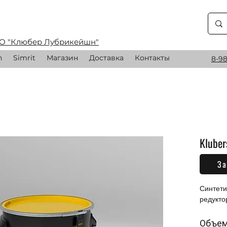
О "Клюбер Лубрикейшн"
n
Simrit
Магазин
Доставка
Контакты
8-98
Kluber
За
0,00 
Синтети
редукто
Объе