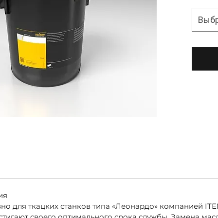
Выб
ия
о для ткацких станков типа «Леонардо» компанией ITEMA
достигают своего оптимального срока службы. Замена ма