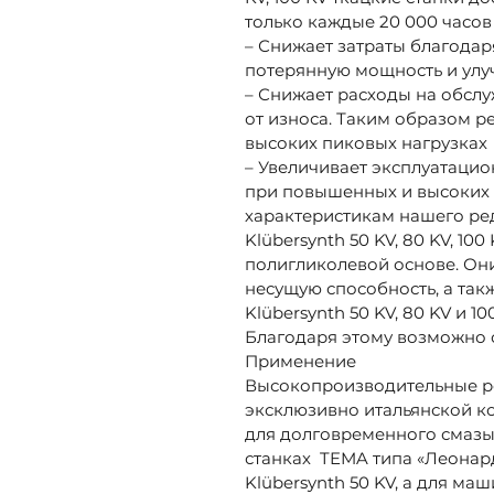
только каждые 20 000 часов
– Снижает затраты благода
потерянную мощность и ул
– Снижает расходы на обсл
от износа. Таким образом р
высоких пиковых нагрузках
– Увеличивает эксплуатаци
при повышенных и высоких 
характеристикам нашего ре
Klübersynth 50 KV, 80 KV, 
полигликолевой основе. Он
несущую способность, а так
Klübersynth 50 KV, 80 KV и 
Благодаря этому возможно 
Применение
Высокопроизводительные ред
эксклюзивно итальянской к
для долговременного смазыв
станках TEMA типа «Леонар
Klübersynth 50 KV, а для маш