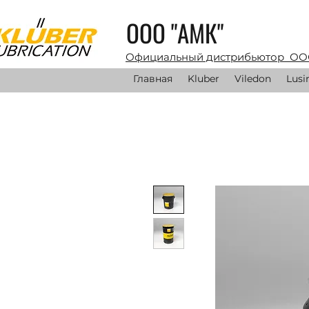
ООО "АМК"
Официальный дистрибьютор ОО
Главная
Kluber
Viledon
Lusi