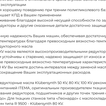
 эксплуатации
ря хорошему поведению при трении полигликолевого ба
учшает КПД в Вашем применении
уживание благодаря высокой несущей способности по з
едукторы и другие смазанные детали достаточно защищ
онную надежность Ваших машин, обеспечивая достаточн
температурах благодаря превосходным вязкостно-тем
дукторного масла
100 KV масла являются высокопроизводительными редукт
и устойчивы к старению, надежно защищают от износа 
же превосходные вязкостно-температурные характерист
100 KV Вы можете достичь интервалов между заменой мас
сокращение Ваших эксплуатационных расходов.
укторные масла Klübersynth 50 KV, 80 KV, 100 KV реко
омпанией ITEMA, оригинальным производителем ткацких
ания редукторов, подшипников и других точек трения 
до». Для ткацких станков типа «Леонардо» с маслоохла
ин типа R 9500 - Klübersynth 80 KV.