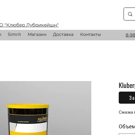
О "Клюбер Лубрикейшн"
n
Simrit
Магазин
Доставка
Контакты
8-98
Kluber
За
0,00 
Смазка 
Объе