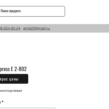
8-324-92-24
amk23@mail.ru
press E 2-802
прос цены
Цена
₽
многоцелевая
м
*