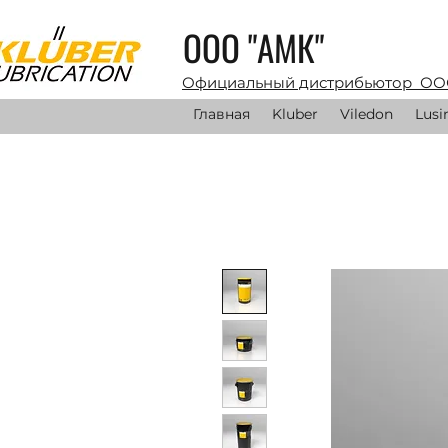
ООО "АМК"
Официальный дистрибьютор ОО
Главная
Kluber
Viledon
Lusi