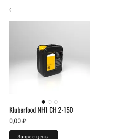
Kluberfood NH1 CH 2-150
Цена
0,00 ₽
Запрос цены
Объем
*