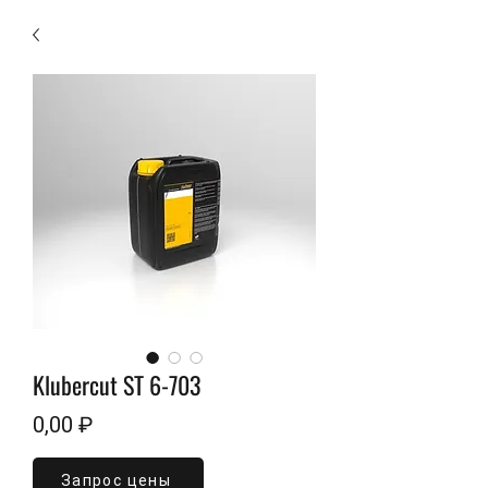
Klubercut ST 6-703
Цена
0,00 ₽
Запрос цены
Объем
*