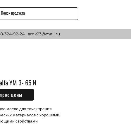
8-324-92-24
amk23@mail.ru
alfa YM 3- 65 N
прос цены
Цена
₽
ое масло для точек трения 
ческих материалов с хорошими 
ающими свойствами