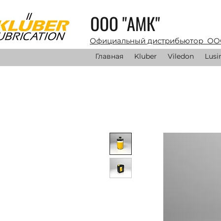
ООО "АМК"
Официальный дистрибьютор ОО
Главная
Kluber
Viledon
Lusi