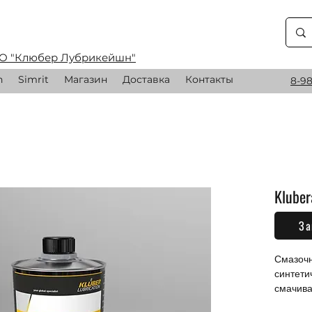
О "Клюбер Лубрикейшн"
n
Simrit
Магазин
Доставка
Контакты
8-98
Kluber
За
0,00 
Смазочн
синтети
смачив