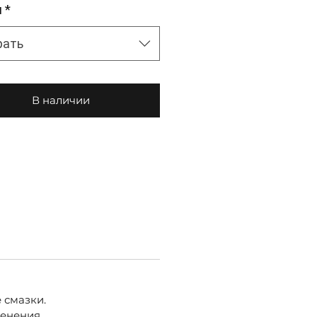
м
*
рать
В наличии
 смазки.
менения