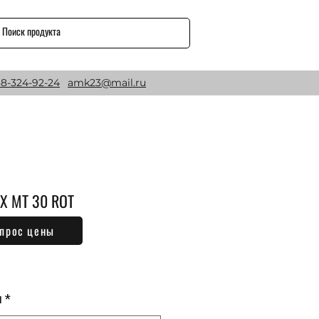
8-324-92-24
amk23@mail.ru
EX MT 30 ROT
прос цены
Цена
₽
м
*