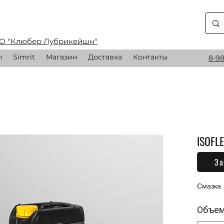
О "Клюбер Лубрикейшн"
n
Simrit
Магазин
Доставка
Контакты
8-98
ISOFL
За
0,00 
Смазка
Объе