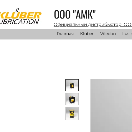
ООО "АМК"
Официальный дистрибьютор ОО
Главная
Kluber
Viledon
Lusi