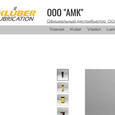
ООО "АМК"
Официальный дистрибьютор ОО
Главная
Kluber
Viledon
Lusi