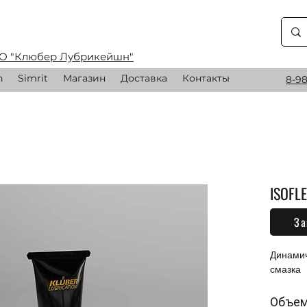
О "Клюбер Лубрикейшн"
n
Simrit
Магазин
Доставка
Контакты
8-98
ISOFLE
За
0,00 
Динамич
смазка
Объе