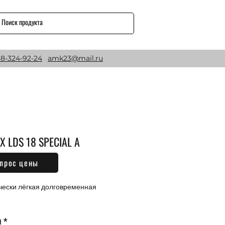
8-324-92-24
amk23@mail.ru
X LDS 18 SPECIAL A
прос цены
Цена
₽
ески лёгкая долговременная 
м
*