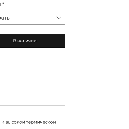
м
*
рать
В наличии
ю и высокой термической