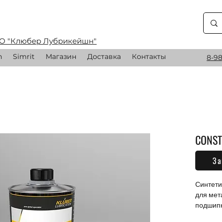
О "Клюбер Лубрикейшн"
n
Simrit
Магазин
Доставка
Контакты
8-98
CONST
За
0,00 
Синтети
для мет
подшипн