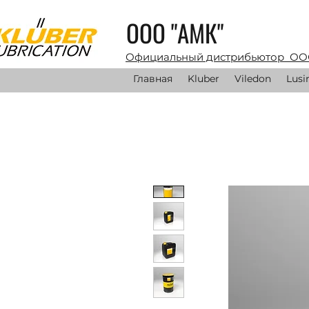
ООО "АМК"
Официальный дистрибьютор ОО
Главная
Kluber
Viledon
Lusi