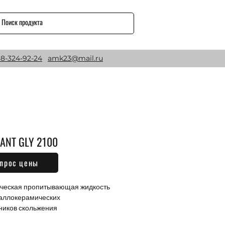
8-324-92-24
amk23@mail.ru
ANT GLY 2100
прос цены
Цена
₽
ческая пропитывающая жидкость 
аллокерамических

иков скольжения